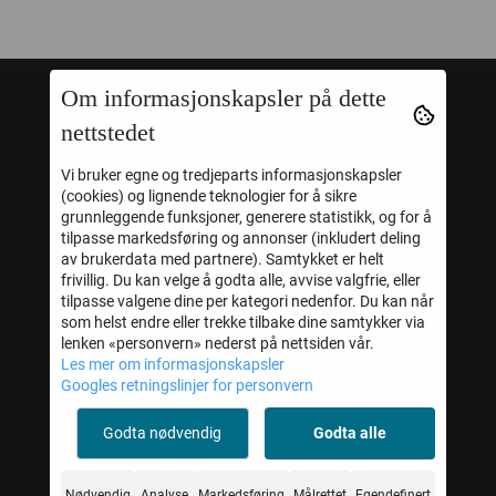
Om informasjonskapsler på dette
Molene AS
nettstedet
Mystore.no
Vi bruker egne og tredjeparts informasjonskapsler
(cookies) og lignende teknologier for å sikre
grunnleggende funksjoner, generere statistikk, og for å
tilpasse markedsføring og annonser (inkludert deling
av brukerdata med partnere). Samtykket er helt
Om oss
frivillig. Du kan velge å godta alle, avvise valgfrie, eller
tilpasse valgene dine per kategori nedenfor. Du kan når
Molene AS
som helst endre eller trekke tilbake dine samtykker via
lenken «personvern» nederst på nettsiden vår.
Eidsfossveien 58
Les mer om informasjonskapsler
Googles retningslinjer for personvern
3095 Eidsfoss
Godta nødvendig
Godta alle
Org. nr. 819335982 MVA Foretaksregisteret
Tlf:
46 40 41 00
Nødvendig
Analyse
Markedsføring
Målrettet
Egendefinert