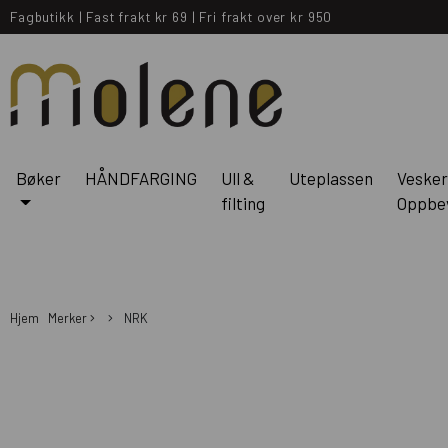
Fagbutikk
|
Fast frakt kr 69
|
Fri frakt over kr 950
Bøker
HÅNDFARGING
Ull &
Uteplassen
Vesker
filting
Oppbe
Hjem
Merker
NRK