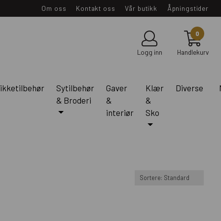
Om oss
Kontakt oss
Vår butikk
Åpningstider
0
Logg inn
Handlekurv
ikketilbehør
Sytilbehør
Gaver
Klær
Diverse
& Broderi
&
&
interiør
Sko