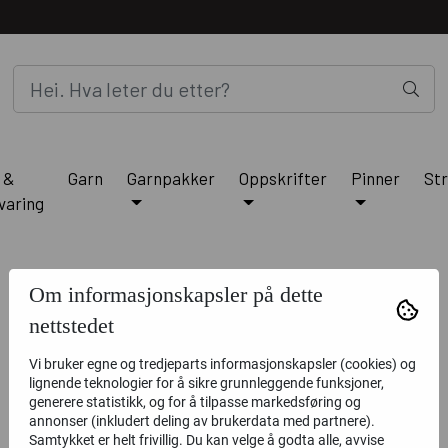
 &
Garn
Garnpakker
Oppskrifter
Pinner
Str
varing
Om informasjonskapsler på dette
nettstedet
Vi bruker egne og tredjeparts informasjonskapsler (cookies) og
lignende teknologier for å sikre grunnleggende funksjoner,
Populært i
NRK
generere statistikk, og for å tilpasse markedsføring og
annonser (inkludert deling av brukerdata med partnere).
Samtykket er helt frivillig. Du kan velge å godta alle, avvise