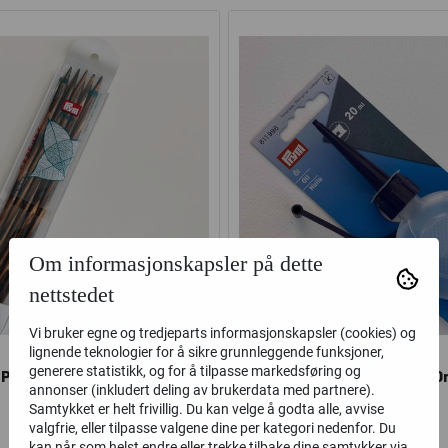
Om informasjonskapsler på dette
nettstedet
Vi bruker egne og tredjeparts informasjonskapsler (cookies) og
lignende teknologier for å sikre grunnleggende funksjoner,
generere statistikk, og for å tilpasse markedsføring og
 Pro Settpinner - Bjørk
Symaskinolje 20
annonser (inkludert deling av brukerdata med partnere).
Samtykket er helt frivillig. Du kan velge å godta alle, avvise
valgfrie, eller tilpasse valgene dine per kategori nedenfor. Du
0,-
85,-
kan når som helst endre eller trekke tilbake dine samtykker via