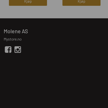
Kjøp
Kjøp
Molene AS
Mystore.no