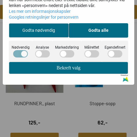
lenken «personvern» nederst på nettsiden vår.
Kjøp
Kjøp
Les mer om informasjonskapsler
Googles retningslinjer for personvern
Godta nødvendig
Godta alle
Nødvendig
Analyse
Markedsføring
Målrettet
Egendefinert
Bekreft valg
Drevet av
RUNDPINNER_ plast
Stoppe-sopp
125,-
62,-