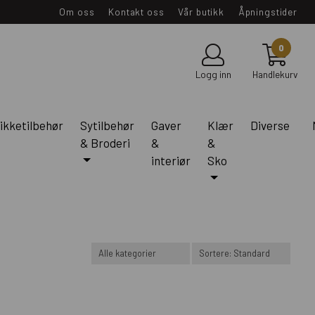
Om oss
Kontakt oss
Vår butikk
Åpningstider
0
Logg inn
Handlekurv
ikketilbehør
Sytilbehør
Gaver
Klær
Diverse
& Broderi
&
&
interiør
Sko