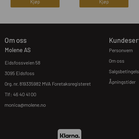
Kjøp
Kjøp
Om oss
Kundeser
Molene AS
Personvern
Om oss
Eidsfossveien 58
Salgsbetingels
3095 Eidsfoss
Åpningstider
Org. nr. 819335982 MVA Foretaksregisteret
Tlf:
46 40 41 00
monica@molene.no