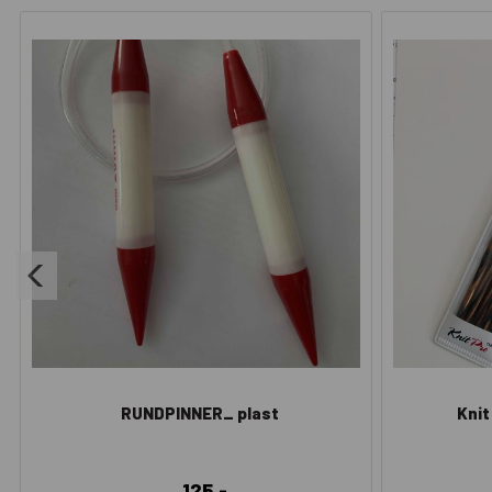
RUNDPINNER_ plast
Knit
125,-