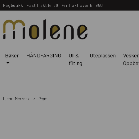
Fagbutikk
|
Fast frakt kr 69
|
Fri frakt over kr 950
Bøker
HÅNDFARGING
Ull &
Uteplassen
Vesker
filting
Oppbe
Hjem
Merker
Prym