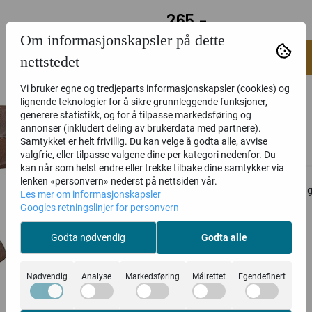
265,-
Om informasjonskapsler på dette
nettstedet
Vi bruker egne og tredjeparts informasjonskapsler (cookies) og
lignende teknologier for å sikre grunnleggende funksjoner,
generere statistikk, og for å tilpasse markedsføring og
annonser (inkludert deling av brukerdata med partnere).
Samtykket er helt frivillig. Du kan velge å godta alle, avvise
Informasjon
valgfrie, eller tilpasse valgene dine per kategori nedenfor. Du
kan når som helst endre eller trekke tilbake dine samtykker via
lenken «personvern» nederst på nettsiden vår.
Fuglebad støpejern med to fugl
Les mer om informasjonskapsler
Googles retningslinjer for personvern
Godta nødvendig
Godta alle
Nødvendig
Analyse
Markedsføring
Målrettet
Egendefinert