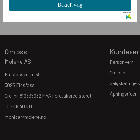
Bekreft valg
Drevet av
Om oss
Kundeser
Molene AS
Personvern
Om oss
Eidsfossveien 58
Salgsbetingels
3095 Eidsfoss
Åpningstider
Org. nr. 819335982 MVA Foretaksregisteret
Tlf:
46 40 41 00
monica@molene.no