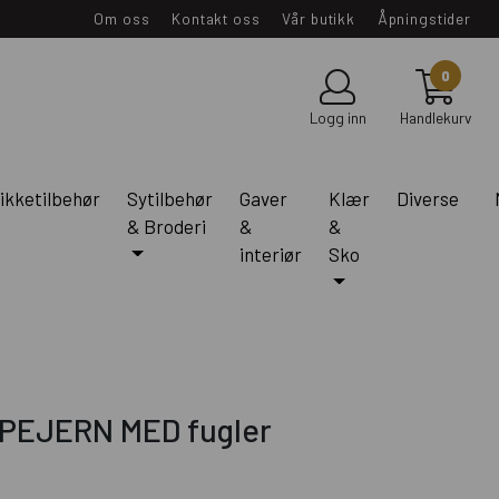
Om oss
Kontakt oss
Vår butikk
Åpningstider
0
Logg inn
Handlekurv
ikketilbehør
Sytilbehør
Gaver
Klær
Diverse
& Broderi
&
&
interiør
Sko
PEJERN MED fugler