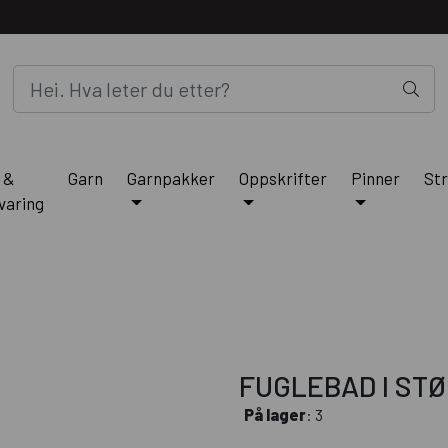
 &
Garn
Garnpakker
Oppskrifter
Pinner
Str
varing
FUGLEBAD I STØ
På lager
: 3