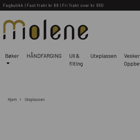
Fagbutikk
|
Fast frakt kr 69
|
Fri frakt over kr 950
Bøker
HÅNDFARGING
Ull &
Uteplassen
Vesker
filting
Oppbe
Hjem
Uteplassen