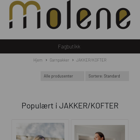
Fagbutikk
Hjem
Garnpakker
JAKKER/KOFTER
Populært i
JAKKER/KOFTER