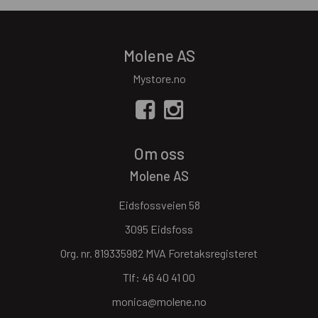
Molene AS
Mystore.no
Om oss
Molene AS
Eidsfossveien 58
3095 Eidsfoss
Org. nr. 819335982 MVA Foretaksregisteret
Tlf:
46 40 41 00
monica@molene.no