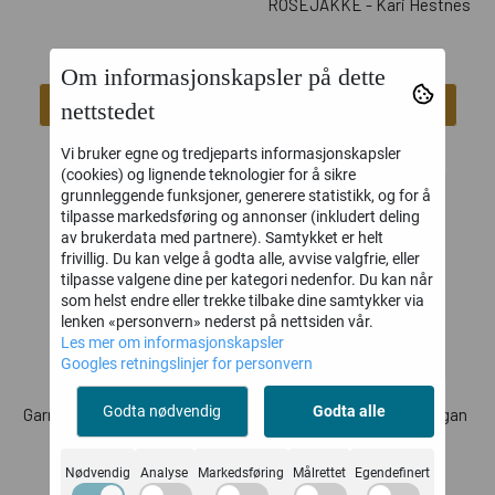
ROSEJAKKE - Kari Hestnes
Om informasjonskapsler på dette
Kjøp
Kjøp
nettstedet
Vi bruker egne og tredjeparts informasjonskapsler
(cookies) og lignende teknologier for å sikre
grunnleggende funksjoner, generere statistikk, og for å
tilpasse markedsføring og annonser (inkludert deling
av brukerdata med partnere). Samtykket er helt
frivillig. Du kan velge å godta alle, avvise valgfrie, eller
tilpasse valgene dine per kategori nedenfor. Du kan når
som helst endre eller trekke tilbake dine samtykker via
lenken «personvern» nederst på nettsiden vår.
Les mer om informasjonskapsler
Googles retningslinjer for personvern
Godta nødvendig
Godta alle
Garnpakke - Bonnie Cardigan
Garnpakke - Fuzzy Cardigan
- Versjon 1
Nødvendig
Analyse
Markedsføring
Målrettet
Egendefinert