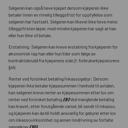
Selgeren kan også heve kjøpet dersom kjøperen ikke
betaler innen en rimelig tilleggsfrist for oppfyllelse som
selgeren har fastsatt. Selgeren kan likevel ikke heve mens
tilleggsfristen løper, med mindre kjøperen har sagt at han
eller hun ikke vil betale.
Erstatning: Selgeren kan kreve erstatning fra kjøperen for
økonomisk tap han eller hun lider som følge av
kontraktsbrudd fra kjøperens side jf. forbrukerkjøpslovens
§46.
Renter ved forsinket betaling/inkassogebyr: Dersom
kjøperen ikke betaler kjøpesummen i henhold til avtalen,
kan selgeren kreve renter av kjøpesummen etter lov om
renter ved forsinket betaling.
(9)
Ved manglende betaling
kan kravet, etter forutgående varsel, bli sendt til inkasso,
og kjøperen kan da bli holdt ansvarlig for gebyrer etter lov
om inkassovirksomhet og annen inndrivning av forfalte
pengekrav.
(10)