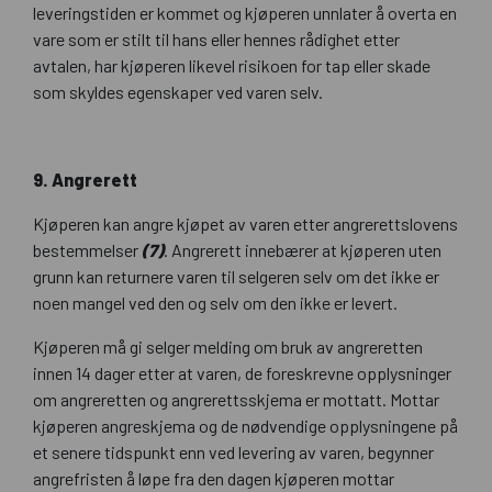
leveringstiden er kommet og kjøperen unnlater å overta en
vare som er stilt til hans eller hennes rådighet etter
avtalen, har kjøperen likevel risikoen for tap eller skade
som skyldes egenskaper ved varen selv.
9
. Angrerett
Kjøperen kan angre kjøpet av varen etter angrerettslovens
bestemmelser
(7)
. Angrerett innebærer at kjøperen uten
grunn kan returnere varen til selgeren selv om det ikke er
noen mangel ved den og selv om den ikke er levert.
Kjøperen må gi selger melding om bruk av angreretten
innen 14 dager etter at varen, de foreskrevne opplysninger
om angreretten og angrerettsskjema er mottatt. Mottar
kjøperen angreskjema og de nødvendige opplysningene på
et senere tidspunkt enn ved levering av varen, begynner
angrefristen å løpe fra den dagen kjøperen mottar