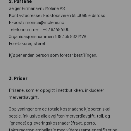
2. Partene
Selger Firmanavn: Molene AS
Kontaktadresse: Eidsfossveien 58,3095 eidsfoss
E-post: monica@molene.no
Telefonnummer: +47 93494100
Organisasjonsnummer: 819 335 982 MVA
Foretaksregisteret
Kjøper er den person som foretar bestillingen.
3. Priser
Prisene, som er oppgitt i nettbutikken, inkluderer
merverdiavgift.
Opplysninger om de totale kostnadene kjøperen skal
betale, inklusive alle avgifter (merverdiavgift, toll, og
lignende) og leveringskostnader (frakt, porto,
fakturagebyr, emballasje med videre) samt spesifisering