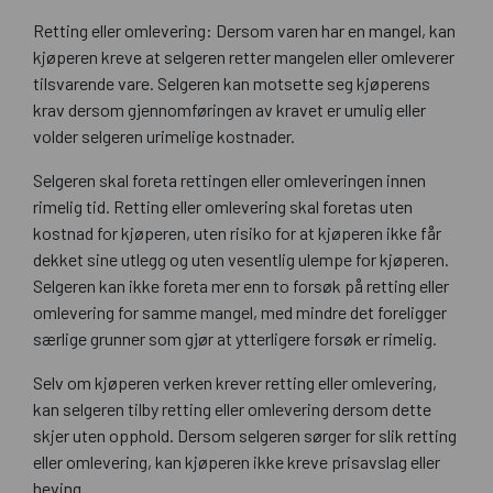
Retting eller omlevering: Dersom varen har en mangel, kan
kjøperen kreve at selgeren retter mangelen eller omleverer
tilsvarende vare. Selgeren kan motsette seg kjøperens
krav dersom gjennomføringen av kravet er umulig eller
volder selgeren urimelige kostnader.
Selgeren skal foreta rettingen eller omleveringen innen
rimelig tid. Retting eller omlevering skal foretas uten
kostnad for kjøperen, uten risiko for at kjøperen ikke får
dekket sine utlegg og uten vesentlig ulempe for kjøperen.
Selgeren kan ikke foreta mer enn to forsøk på retting eller
omlevering for samme mangel, med mindre det foreligger
særlige grunner som gjør at ytterligere forsøk er rimelig.
Selv om kjøperen verken krever retting eller omlevering,
kan selgeren tilby retting eller omlevering dersom dette
skjer uten opphold. Dersom selgeren sørger for slik retting
eller omlevering, kan kjøperen ikke kreve prisavslag eller
heving.