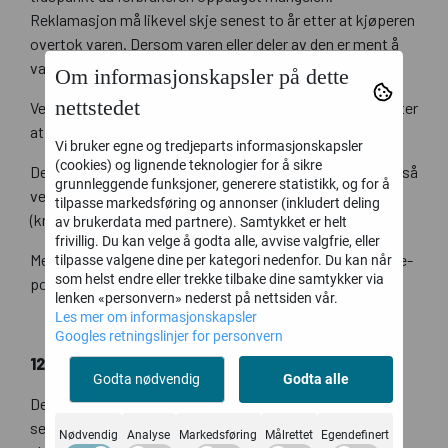
Reklamasjon må likevel skje senest to år etter at kjøperen
overtok varen. Dersom varen eller deler av den er ment å
vare vesentlig lengre, er reklamasjonsfristen fem år.
Om informasjonskapsler på dette
nettstedet
Ved forsinkelse må krav rettes selger innen rimelig tid etter
at leveringstiden er kommet og varen ikke er levert.
Vi bruker egne og tredjeparts informasjonskapsler
(cookies) og lignende teknologier for å sikre
Dersom varen er betalt med kredittkort, kan kjøperen også
grunnleggende funksjoner, generere statistikk, og for å
velge å reklamere og sende krav direkte til kredittyter
tilpasse markedsføring og annonser (inkludert deling
(kredittkortselskapet).
(8)
av brukerdata med partnere). Samtykket er helt
frivillig. Du kan velge å godta alle, avvise valgfrie, eller
Meldingen til selgeren eller kredittyter bør være skriftlig (e-
tilpasse valgene dine per kategori nedenfor. Du kan når
som helst endre eller trekke tilbake dine samtykker via
post, telefaks eller brev).
lenken «personvern» nederst på nettsiden vår.
Les mer om informasjonskapsler
Googles retningslinjer for personvern
12. Kjøperens rettigheter ved forsinkelse
Godta nødvendig
Godta alle
Dersom selgeren ikke leverer varen eller leverer den for
sent i henhold til avtalen mellom partene, og dette ikke
Nødvendig
Analyse
Markedsføring
Målrettet
Egendefinert