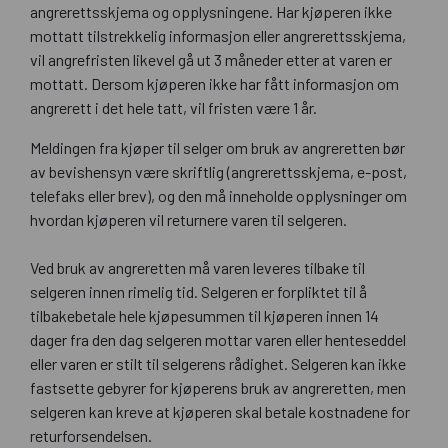
angrerettsskjema og opplysningene. Har kjøperen ikke
mottatt tilstrekkelig informasjon eller angrerettsskjema,
vil angrefristen likevel gå ut 3 måneder etter at varen er
mottatt. Dersom kjøperen ikke har fått informasjon om
angrerett i det hele tatt, vil fristen være 1 år.
Meldingen fra kjøper til selger om bruk av angreretten bør
av bevishensyn være skriftlig (angrerettsskjema, e-post,
telefaks eller brev), og den må inneholde opplysninger om
hvordan kjøperen vil returnere varen til selgeren.
Ved bruk av angreretten må varen leveres tilbake til
selgeren innen rimelig tid. Selgeren er forpliktet til å
tilbakebetale hele kjøpesummen til kjøperen innen 14
dager fra den dag selgeren mottar varen eller henteseddel
eller varen er stilt til selgerens rådighet. Selgeren kan ikke
fastsette gebyrer for kjøperens bruk av angreretten, men
selgeren kan kreve at kjøperen skal betale kostnadene for
returforsendelsen.