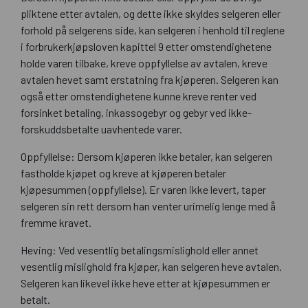
pliktene etter avtalen, og dette ikke skyldes selgeren eller
forhold på selgerens side, kan selgeren i henhold til reglene
i forbrukerkjøpsloven kapittel 9 etter omstendighetene
holde varen tilbake, kreve oppfyllelse av avtalen, kreve
avtalen hevet samt erstatning fra kjøperen. Selgeren kan
også etter omstendighetene kunne kreve renter ved
forsinket betaling, inkassogebyr og gebyr ved ikke-
forskuddsbetalte uavhentede varer.
Oppfyllelse: Dersom kjøperen ikke betaler, kan selgeren
fastholde kjøpet og kreve at kjøperen betaler
kjøpesummen (oppfyllelse). Er varen ikke levert, taper
selgeren sin rett dersom han venter urimelig lenge med å
fremme kravet.
Heving: Ved vesentlig betalingsmislighold eller annet
vesentlig mislighold fra kjøper, kan selgeren heve avtalen.
Selgeren kan likevel ikke heve etter at kjøpesummen er
betalt.