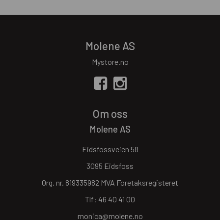
Molene AS
Mystore.no
Om oss
Molene AS
Eidsfossveien 58
3095 Eidsfoss
Org. nr. 819335982 MVA Foretaksregisteret
Tlf:
46 40 41 00
monica@molene.no