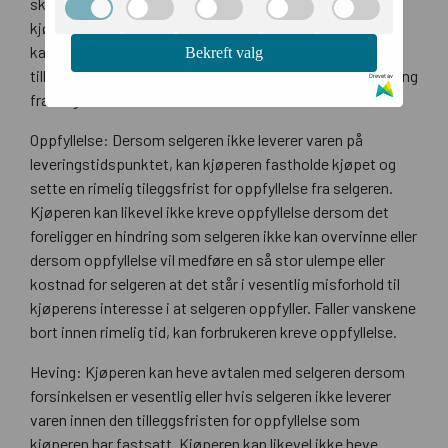
skyldes kjøperen eller forhold på kjøperens side, kan
kjøperen i henhold til reglene i forbrukerkjøpslovens
kapittel 5 etter omstendighetene holde kjøpesummen
Bekreft valg
tilbake, kreve oppfyllelse, heve avtalen og kreve erstatning
Drevet av
fra selgeren.
Oppfyllelse: Dersom selgeren ikke leverer varen på
leveringstidspunktet, kan kjøperen fastholde kjøpet og
sette en rimelig tileggsfrist for oppfyllelse fra selgeren.
Kjøperen kan likevel ikke kreve oppfyllelse dersom det
foreligger en hindring som selgeren ikke kan overvinne eller
dersom oppfyllelse vil medføre en så stor ulempe eller
kostnad for selgeren at det står i vesentlig misforhold til
kjøperens interesse i at selgeren oppfyller. Faller vanskene
bort innen rimelig tid, kan forbrukeren kreve oppfyllelse.
Heving: Kjøperen kan heve avtalen med selgeren dersom
forsinkelsen er vesentlig eller hvis selgeren ikke leverer
varen innen den tilleggsfristen for oppfyllelse som
kjøperen har fastsatt. Kjøperen kan likevel ikke heve