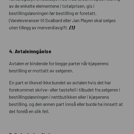
av de enkelte elementene i totalprisen, gis i
bestillingsløsningen før bestilling er foretatt.
(Vareleveranser til Svalbard eller Jan Mayen skal selges
uten tillegg av merverdiavgift.
(1)
4. Avtaleinngåelse
Avtalen er bindende for begge parter når kjøperens
bestilling er mottatt av selgeren.
En part er likevel ikke bundet av avtalen hvis det har
forekommet skrive- eller tastefeil i tilbudet fra selgeren i
bestillingsløsningen i nettbutikken eller i kjøperens
bestilling, og den annen part innså eller burde ha innsett at
det forelå en slik feil.