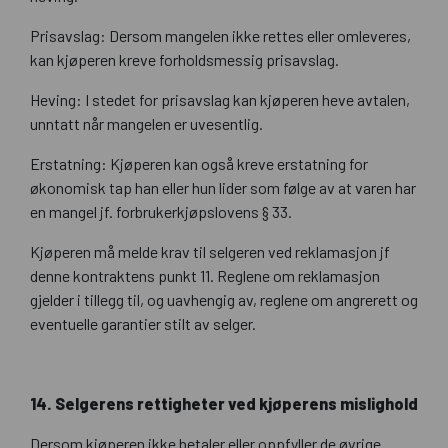
Prisavslag: Dersom mangelen ikke rettes eller omleveres,
kan kjøperen kreve forholdsmessig prisavslag.
Heving: I stedet for prisavslag kan kjøperen heve avtalen,
unntatt når mangelen er uvesentlig.
Erstatning: Kjøperen kan også kreve erstatning for
økonomisk tap han eller hun lider som følge av at varen har
en mangel jf. forbrukerkjøpslovens § 33.
Kjøperen må melde krav til selgeren ved reklamasjon jf
denne kontraktens punkt 11. Reglene om reklamasjon
gjelder i tillegg til, og uavhengig av, reglene om angrerett og
eventuelle garantier stilt av selger.
14. Selgerens rettigheter ved kjøperens mislighold
Dersom kjøperen ikke betaler eller oppfyller de øvrige