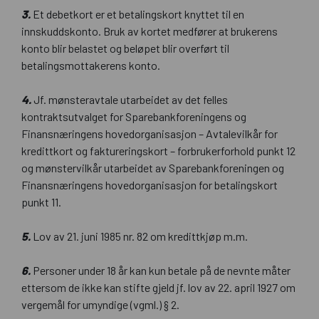
3.
Et debetkort er et betalingskort knyttet til en
innskuddskonto. Bruk av kortet medfører at brukerens
konto blir belastet og beløpet blir overført til
betalingsmottakerens konto.
4.
Jf. mønsteravtale utarbeidet av det felles
kontraktsutvalget for Sparebankforeningens og
Finansnæringens hovedorganisasjon – Avtalevilkår for
kredittkort og faktureringskort – forbrukerforhold punkt 12
og mønstervilkår utarbeidet av Sparebankforeningen og
Finansnæringens hovedorganisasjon for betalingskort
punkt 11.
5.
Lov av 21. juni 1985 nr. 82 om kredittkjøp m.m.
6.
Personer under 18 år kan kun betale på de nevnte måter
ettersom de ikke kan stifte gjeld jf. lov av 22. april 1927 om
vergemål for umyndige (vgml.) § 2.