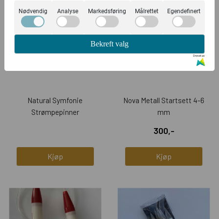
Nødvendig
Analyse
Markedsføring
Målrettet
Egendefinert
Bekreft valg
Drevet av
Natural Symfonie
Nova Metall Startsett 4-6
Strømpepinner
mm
300,-
Kjøp
Kjøp