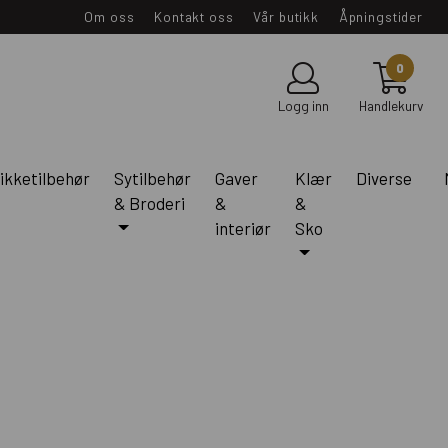
Om oss
Kontakt oss
Vår butikk
Åpningstider
0
Logg inn
Handlekurv
ikketilbehør
Sytilbehør
Gaver
Klær
Diverse
& Broderi
&
&
interiør
Sko