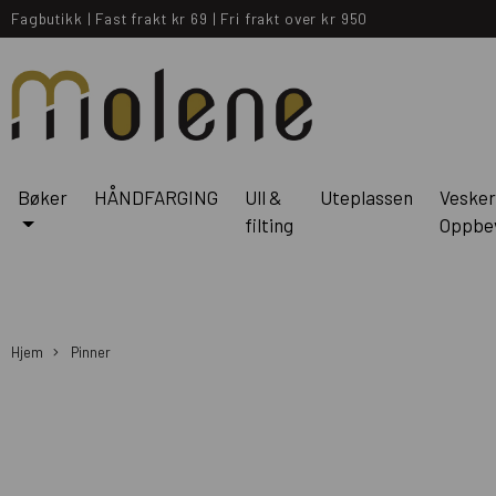
Fagbutikk
|
Fast frakt kr 69
|
Fri frakt over kr 950
Bøker
HÅNDFARGING
Ull &
Uteplassen
Vesker
filting
Oppbe
Hjem
Pinner