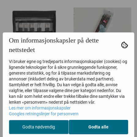
Om informasjonskapsler på dette
nettstedet
Vi bruker egne og tredjeparts informasjonskapsler (cookies) og
lignende teknologier for å sikre grunnleggende funksjoner,
generere statistikk, og for å tilpasse markedsføring og
Knit Pro KARBONZ
Knit Pro Settpinner - Bjørk
annonser (inkludert deling av brukerdata med partnere).
strømpepinnesett
Samtykket er helt frivillig. Du kan velge å godta alle, avvise
valgfrie, eller tilpasse valgene dine per kategori nedenfor. Du
kan når som helst endre eller trekke tilbake dine samtykker via
lenken «personvern» nederst på nettsiden vår.
Les mer om informasjonskapsler
Kjøp
Kjøp
Googles retningslinjer for personvern
Godta nødvendig
Godta alle