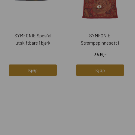
SYMFONIE Spesial
SYMFONIE
utskiftbare i bjørk
Strømpepinnesett i
BROKADE-ETUI (15cm)
749,-
Kjøp
Kjøp