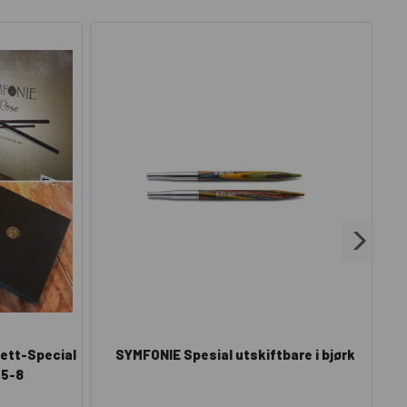
ett-Special
SYMFONIE Spesial utskiftbare i bjørk
,5-8