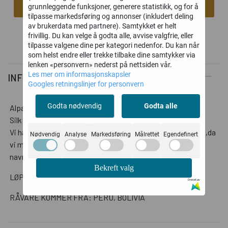
Legg i handlekurv
grunnleggende funksjoner, generere statistikk, og for å
tilpasse markedsføring og annonser (inkludert deling
av brukerdata med partnere). Samtykket er helt
frivillig. Du kan velge å godta alle, avvise valgfrie, eller
tilpasse valgene dine per kategori nedenfor. Du kan når
som helst endre eller trekke tilbake dine samtykker via
lenken «personvern» nederst på nettsiden vår.
Les mer om informasjonskapsler
INFORMASJON
Googles retningslinjer for personvern
Godta nødvendig
Godta alle
Alpakka Følgetråd fra Sandnes Garn er et alternativ til Tynn
Silk Mohair for de som ikke ønsker et fluffy uttrykk.
Vi har valgt å ikke sette pinnetykkelser eller strikkefasthet,da
Nødvendig
Analyse
Markedsføring
Målrettet
Egendefinert
vi mener den best fungerer som en følgetråd. Derav også
navnet Alpakka Følgetråd.
Bekreft valg
LØPELENGDE: CA. 400 METER PR. 50 GRAM
Drevet av
RÅVARE KOMMER FRA: PERU, BOLIVIA