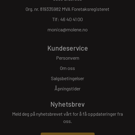
Org. nr. 819335982 MVA Foretaksregisteret
Tlf:
46 40 41 00
monica@molene.no
Kundeservice
Personvern
Om oss
Salgsbetingelser
Åpningstider
Nyhetsbrev
Meld deg på nyhetsbrevet vårt for å få oppdateringer fra
oss.