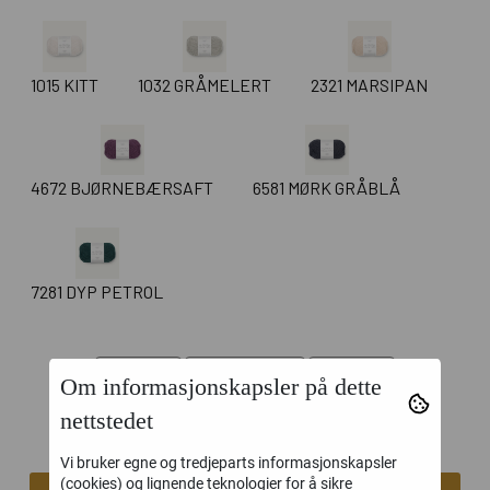
1015 KITT
1032 GRÅMELERT
2321 MARSIPAN
4672 BJØRNEBÆRSAFT
6581 MØRK GRÅBLÅ
7281 DYP PETROL
Om informasjonskapsler på dette
nettstedet
Vi bruker egne og tredjeparts informasjonskapsler
(cookies) og lignende teknologier for å sikre