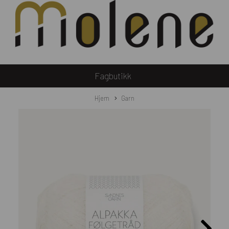
Fagbutikk
Hjem
Garn