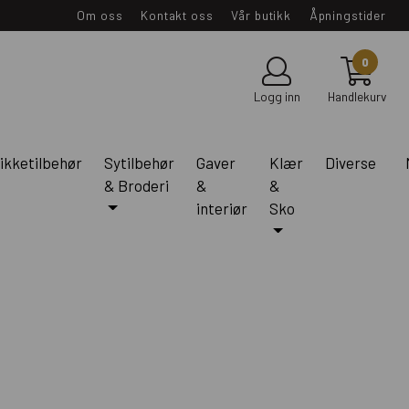
Om oss
Kontakt oss
Vår butikk
Åpningstider
0
Logg inn
Handlekurv
ikketilbehør
Sytilbehør
Gaver
Klær
Diverse
& Broderi
&
&
interiør
Sko