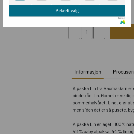
Bekreft valg
1354 Oransje
Drevet av
Informasjon
Produsen
Alpakka Lin fra Rauma Garn er 
bindetråd i lin. Garnet er veldig 
sommerhalvåret. Linet gjør at ga
men siden det er så pusete, by
Alpakka Lin er laget i 100% nat
48 % baby alpakka, 44 % lin og 