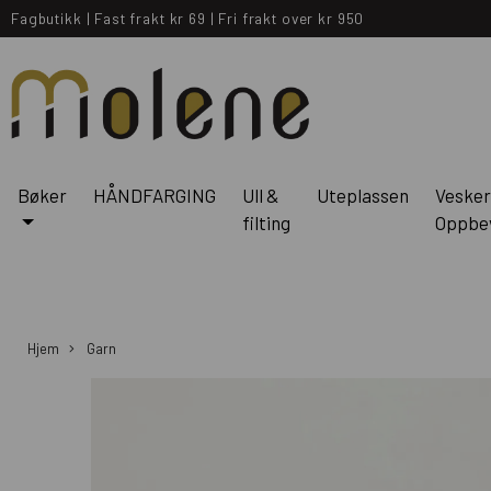
Fagbutikk
|
Fast frakt kr 69
|
Fri frakt over kr 950
Bøker
HÅNDFARGING
Ull &
Uteplassen
Vesker
filting
Oppbe
Hjem
Garn