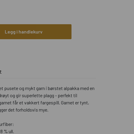
Legg i handlekurv
t
et pusete og mykt garn i børstet alpakka med en
drøyt og gir superlette plagg - perfekt til
rnet får et vakkert fargespill. Garnet er tynt,
gger det forholdsvis mye.
urfiber:
8 % ull.