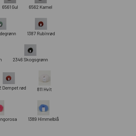
6561 Gul
6562 Kamel
adegrønn
1387 Rubinrød
n
2346 Skogsgrønn
2 Dempet rød
811 Hvit
ingorosa
1389 Himmelblå