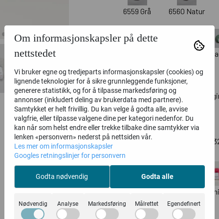
6559 Grå
6560 Natur
Om informasjonskapsler på dette
nettstedet
1338 Pudderrosa
1364 J
Vi bruker egne og tredjeparts informasjonskapsler (cookies) og
lignende teknologier for å sikre grunnleggende funksjoner,
generere statistikk, og for å tilpasse markedsføring og
2325 Svart
2343 Aubergi
annonser (inkludert deling av brukerdata med partnere).
Samtykket er helt frivillig. Du kan velge å godta alle, avvise
valgfrie, eller tilpasse valgene dine per kategori nedenfor. Du
kan når som helst endre eller trekke tilbake dine samtykker via
lenken «personvern» nederst på nettsiden vår.
2385 Smaragdgrønn
693
Les mer om informasjonskapsler
Googles retningslinjer for personvern
Godta nødvendig
Godta alle
1358 Lavendel
1366 Flam
Nødvendig
Analyse
Markedsføring
Målrettet
Egendefinert