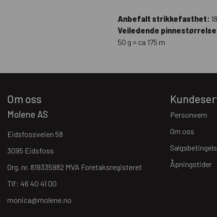
Anbefalt strikkefasthet:
1
Veiledende pinnestørrelse
50 g = ca 175 m
Om oss
Kundeser
Molene AS
Personvern
Om oss
Eidsfossveien 58
Salgsbetingels
3095 Eidsfoss
Åpningstider
Org. nr. 819335982 MVA Foretaksregisteret
Tlf:
46 40 41 00
monica@molene.no