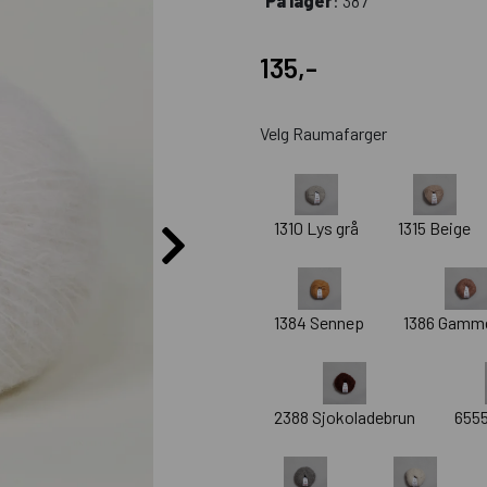
På lager
: 387
135,-
Velg Raumafarger
1310 Lys grå
1315 Beige
1384 Sennep
1386 Gamm
2388 Sjokoladebrun
6555