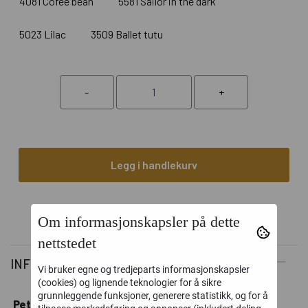
4081 Cofee bean
5581 Sailor in the dark
5023 Lilac
3509 Ballet tutu
Legg i handlekurv
Om informasjonskapsler på dette
nettstedet
INFORMASJON
Vi bruker egne og tredjeparts informasjonskapsler
(cookies) og lignende teknologier for å sikre
grunnleggende funksjoner, generere statistikk, og for å
PetiteKnit DOUBLE SUNDAY
inneholder 100% merinoull