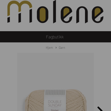
Fagbutikk
Hjem
Garn