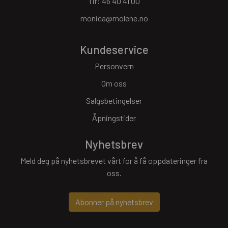
Tlf:
46 40 41 00
monica@molene.no
Kundeservice
Personvern
Om oss
Salgsbetingelser
Åpningstider
Nyhetsbrev
Meld deg på nyhetsbrevet vårt for å få oppdateringer fra
oss.
Abonner på nyhetsbrev