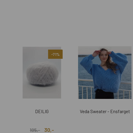
-71%
DEILIG
Veda Sweater - Ensfarget
30,-
105,-