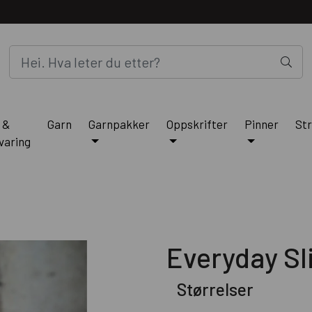
 &
Garn
Garnpakker
Oppskrifter
Pinner
Str
varing
Everyday Sl
Størrelser