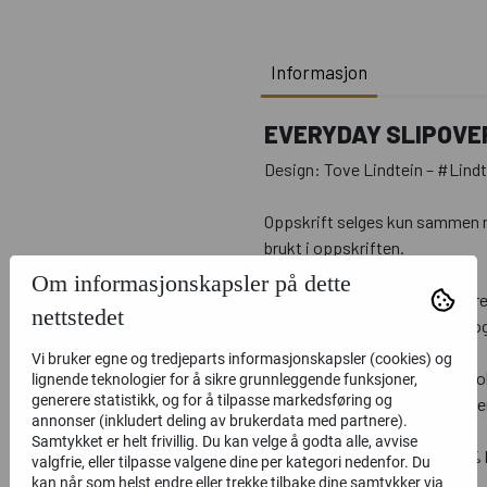
Informasjon
EVERYDAY SLIPOVE
Design: Tove Lindtein – #Lindt
Oppskrift selges kun sammen me
brukt i oppskriften.
Om informasjonskapsler på dette
Her kan du selv raskt og supere
nettstedet
den utrolig kul ut, men den er 
akkurat nå.
Vi bruker egne og tredjeparts informasjonskapsler (cookies) og
Kombiner den over skjorte, kjol
lignende teknologier for å sikre grunnleggende funksjoner,
generere statistikk, og for å tilpasse markedsføring og
Strikkes med dobbel tråd, nede
annonser (inkludert deling av brukerdata med partnere).
Samtykket er helt frivillig. Du kan velge å godta alle, avvise
GARN Knitnorway Deilig
(36 % 
valgfrie, eller tilpasse valgene dine per kategori nedenfor. Du
50 g / 130 m)
kan når som helst endre eller trekke tilbake dine samtykker via