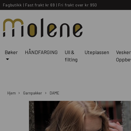
Fagbutikk
|
Fast frakt kr 69
|
Fri frakt over kr 950
Bøker
HÅNDFARGING
Ull &
Uteplassen
Vesker
filting
Oppbe
Hjem
Garnpakker
DAME