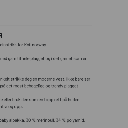
R
einstrikk for Knitnorway
d garn til hele plagget og i det garnet som er
nkelt strikke deg en moderne vest, ikke bare ser
også det mest behagelige og trendy plagget
e eller bruk den som en topp rett på huden.
nfra og opp.
baby alpakka, 30 % merinoull, 34 % polyamid,