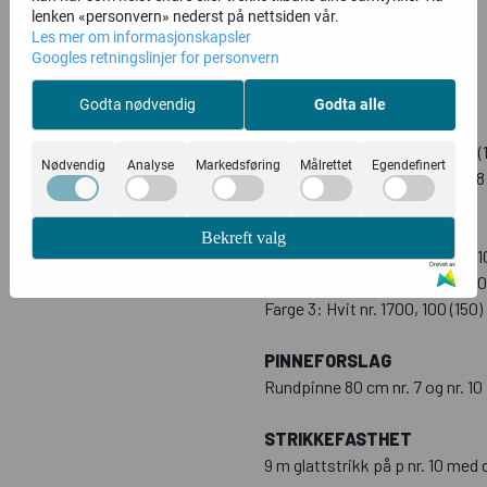
lenken «personvern» nederst på nettsiden vår.
Les mer om informasjonskapsler
STØRRELSER
Googles retningslinjer for personvern
S (M) L (XL) XXL (XXXL)
Godta nødvendig
Godta alle
PLAGGETS MÅL
Overvidde 91 (100) 108 (118) 126 
Nødvendig
Analyse
Markedsføring
Målrettet
Egendefinert
Hel lengde ca. 50 (52) 54 (56) 5
GARNFORBRUK
Bekreft valg
Farge 1: Lys grå nr. 1907, 100 (1
Drevet av
Farge 2: Lys beige nr. 1909, 100 
Farge 3: Hvit nr. 1700, 100 (150)
PINNEFORSLAG
Rundpinne 80 cm nr. 7 og nr. 10
STRIKKEFASTHET
9 m glattstrikk på p nr. 10 med