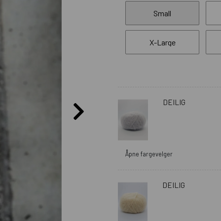
Small
X-Large
DEILIG
Åpne fargevelger
DEILIG