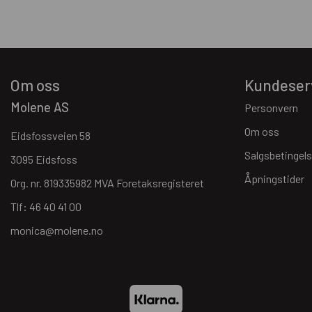
Om oss
Kundeser
Molene AS
Personvern
Om oss
Eidsfossveien 58
Salgsbetingels
3095 Eidsfoss
Åpningstider
Org. nr. 819335982 MVA Foretaksregisteret
Tlf:
46 40 41 00
monica@molene.no