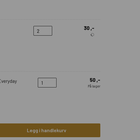
30 ,-
50 ,-
Everyday
På lager
Legg i handlekurv