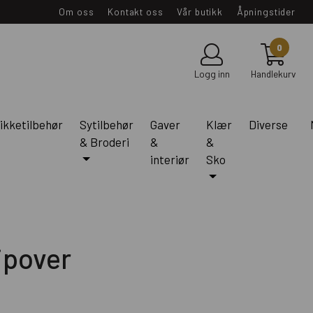
Om oss
Kontakt oss
Vår butikk
Åpningstider
0
Logg inn
Handlekurv
ikketilbehør
Sytilbehør
Gaver
Klær
Diverse
& Broderi
&
&
interiør
Sko
ipover