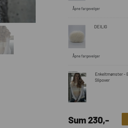
Åpne fargevelger
DEILIG
Åpne fargevelger
Enkeltmønster - 
Slipover
Sum
230
,-