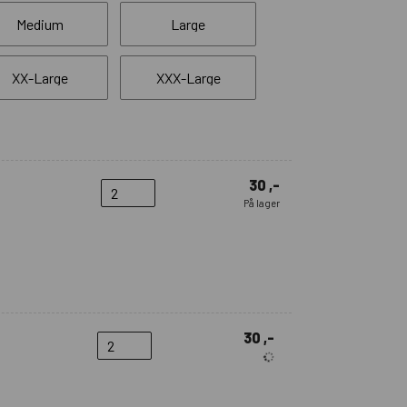
Medium
Large
XX-Large
XXX-Large
30 ,-
På lager
30 ,-