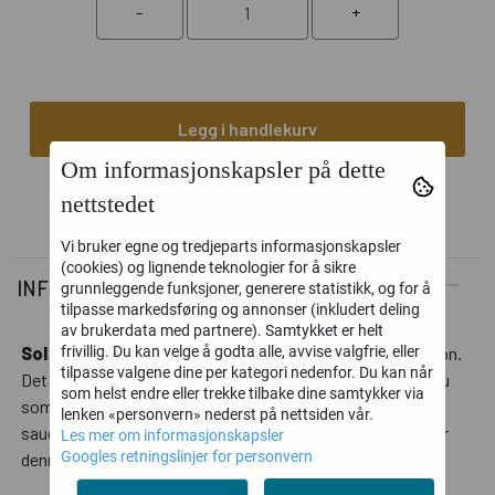
Legg i handlekurv
Om informasjonskapsler på dette
nettstedet
Vi bruker egne og tredjeparts informasjonskapsler
(cookies) og lignende teknologier for å sikre
INFORMASJON
grunnleggende funksjoner, generere statistikk, og for å
tilpasse markedsføring og annonser (inkludert deling
av brukerdata med partnere). Samtykket er helt
frivillig. Du kan velge å godta alle, avvise valgfrie, eller
Sol lamullgarn
er spunnet av norsk lamull C1 Fin, 28 micron.
tilpasse valgene dine per kategori nedenfor. Du kan når
Det betyr at det kun er de fineste fibrene fra Norsk kvit sau
som helst endre eller trekke tilbake dine samtykker via
som får være med i produksjonen av Sol lamullgarn. Ull fra
lenken «personvern» nederst på nettsiden vår.
sauen er svanemerket og har flott krus og spenst. Det gjør
Les mer om informasjonskapsler
Googles retningslinjer for personvern
denne fiberen velegnet til luftige, myke og lette kardegarn.