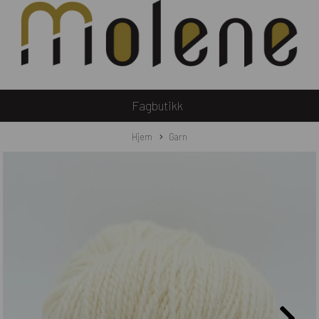
Fagbutikk
Hjem
Garn