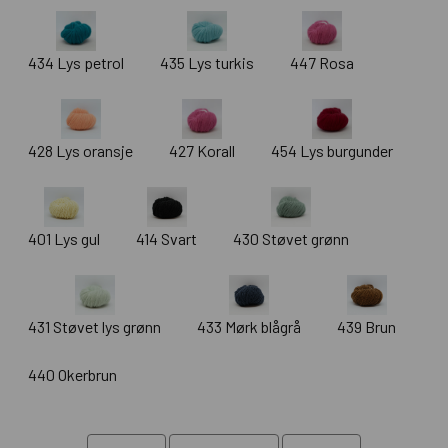
434 Lys petrol
435 Lys turkis
447 Rosa
428 Lys oransje
427 Korall
454 Lys burgunder
401 Lys gul
414 Svart
430 Støvet grønn
431 Støvet lys grønn
433 Mørk blågrå
439 Brun
440 Okerbrun