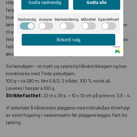
Hillesvåg Ullvarefabrikk har satt økt miljøfokus på bruk av
Godta nødvendig
Godta alle
fargestoffer i sin produksjon, og markerer dette ved å kun
bruke GOTS-godkjente fargestoff i sin fargeserie til Sol
Nødvendig
Analyse
Markedsføring
Målrettet
Egendefinert
lamullgarn. GOTS (Global Organic Textile Standard) stiller krav
til at fargestoffer er biologisk nedbrytbare og giftfrie. Det
ferdige produktet kan ikke inneholde allergener eller rester av
Bekreft valg
farlige kjemikalier. GOTS-godkjent fargestoff er tillatt i
Drevet av
økologisk produksjon av garn og tekstiler.
Sol lamullgarn – et mykt og spenstig håndstrikkegarn og kan
kombineres med Tinde pelsullgarn.
100 g = ca 290 m. Nm 5,8/2, 2 trådet, 100 % norsk ull.
Leveres i hesper à 100 g.
Strikkefasthet:
22 m x 29 p. = 10 x 10 cm på pinne nr. 3,5 – 4.
Vi anbefaler å håndvaske plaggene med mild ullsåpe etterfulgt
av sentrifugering i vaskemaskin før plaggene legges flatt for
tørking.