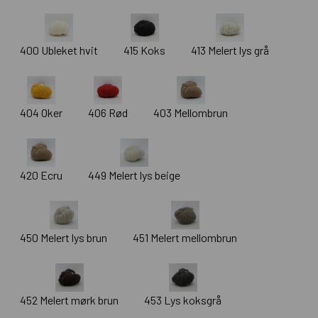
400 Ubleket hvit
415 Koks
413 Melert lys grå
404 Oker
406 Rød
403 Mellombrun
420 Ecru
449 Melert lys beige
450 Melert lys brun
451 Melert mellombrun
452 Melert mørk brun
453 Lys koksgrå