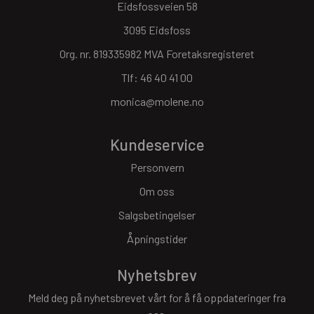
Eidsfossveien 58
3095 Eidsfoss
Org. nr. 819335982 MVA Foretaksregisteret
Tlf:
46 40 41 00
monica@molene.no
Kundeservice
Personvern
Om oss
Salgsbetingelser
Åpningstider
Nyhetsbrev
Meld deg på nyhetsbrevet vårt for å få oppdateringer fra