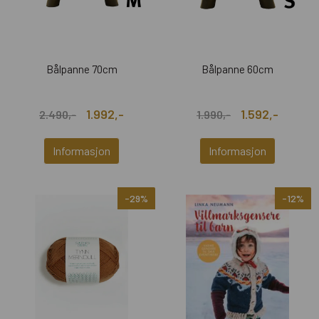
Bålpanne 70cm
Bålpanne 60cm
1.992,-
1.592,-
2.490,-
1.990,-
Informasjon
Informasjon
-29%
-12%