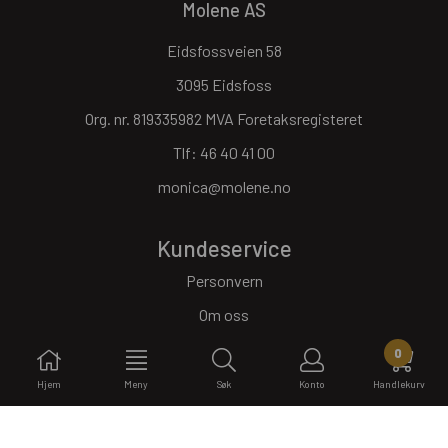
Molene AS
Eidsfossveien 58
3095 Eidsfoss
Org. nr. 819335982 MVA Foretaksregisteret
Tlf:
46 40 41 00
monica@molene.no
Kundeservice
Personvern
Om oss
Salgsbetingelser
0
Åpningstider
Hjem
Meny
Søk
Konto
Handlekurv
Nyhetsbrev