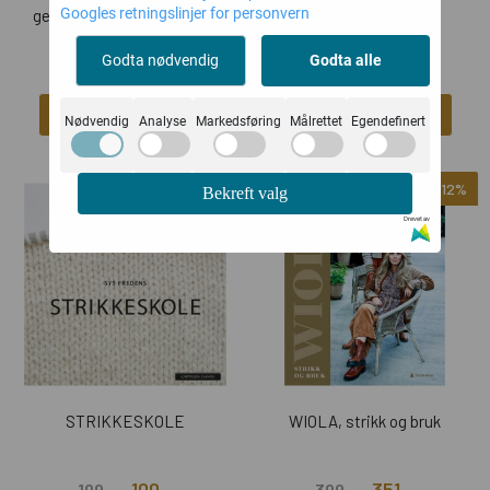
Googles retningslinjer for personvern
gensere til små og store ...
klær
179,-
306,-
399,-
349,-
Godta nødvendig
Godta alle
Kjøp
Kjøp
Nødvendig
Analyse
Markedsføring
Målrettet
Egendefinert
-50%
-12%
Bekreft valg
Drevet av
STRIKKESKOLE
WIOLA, strikk og bruk
100,-
351,-
199,-
399,-