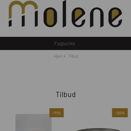
Fagbutikk
Hjem
Tilbud
Tilbud
-71%
-20%