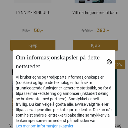
TYNN MERINOULL
Villmarksgensere til barn
50,-
393,-
70,-
449,-
Kjøp
Kjøp
Om informasjonskapsler på dette
-55%
-12%
nettstedet
Vi bruker egne og tredjeparts informasjonskapsler
(cookies) og lignende teknologier for å sikre
grunnleggende funksjoner, generere statistikk, og for å
tilpasse markedsføring og annonser (inkludert deling
av brukerdata med partnere). Samtykket er helt
frivillig. Du kan velge å godta alle, avvise valgfrie, eller
tilpasse valgene dine per kategori nedenfor. Du kan når
som helst endre eller trekke tilbake dine samtykker via
lenken «personvern» nederst på nettsiden vår.
Villmarksgensere - varme
Moderne broderi på strikk og
Les mer om informasjonskapsler