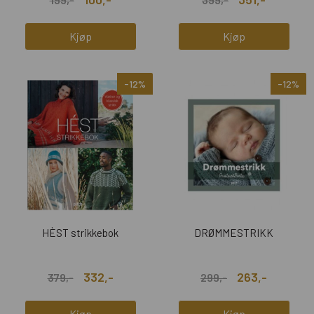
Kjøp
Kjøp
-12%
-12%
HÈST strikkebok
DRØMMESTRIKK
332,-
263,-
379,-
299,-
Kjøp
Kjøp