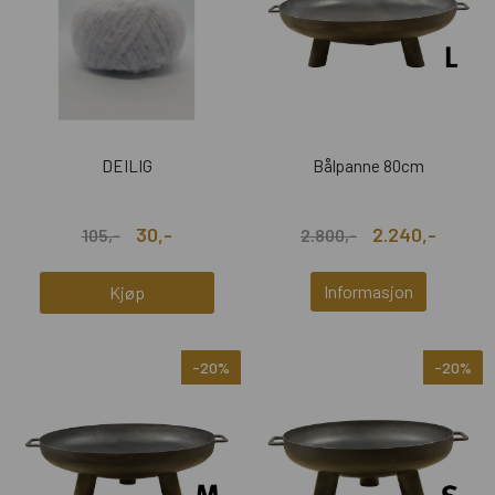
DEILIG
Bålpanne 80cm
30,-
2.240,-
105,-
2.800,-
Informasjon
Kjøp
-20%
-20%