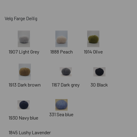
Velg Farge Deilig
1907 Light Grey
1888 Peach
1914 Olive
1913 Dark brown
1167 Dark grey
30 Black
331 Sea blue
1930 Navy blue
1845 Lushy Lavender