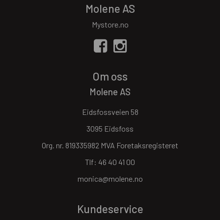
Molene AS
Mystore.no
Om oss
Molene AS
Eidsfossveien 58
3095 Eidsfoss
Org. nr. 819335982 MVA Foretaksregisteret
Tlf:
46 40 41 00
monica@molene.no
Kundeservice