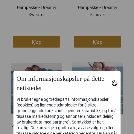
Garnpakke - Dreamy
Garnpakke - Dreamy
Sweater
Slipover
Kjøp
Kjøp
Om informasjonskapsler på dette
nettstedet
Vi bruker egne og tredjeparts informasjonskapsler
(cookies) og lignende teknologier for å sikre
grunnleggende funksjoner, generere statistikk, og for å
tilpasse markedsføring og annonser (inkludert deling
av brukerdata med partnere). Samtykket er helt
Veda Sweater - Ensfarget
Veda Sweater - Stripete
frivillig. Du kan velge å godta alle, avvise valgfrie, eller
tilpasse valgene dine per kategori nedenfor. Du kan når