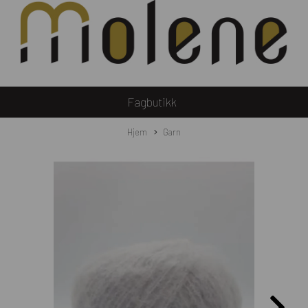
Fagbutikk
Hjem
Garn