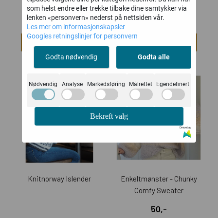
som helst endre eller trekke tilbake dine samtykker via
lenken «personvern» nederst på nettsiden vår.
Les mer om informasjonskapsler
Googles retningslinjer for personvern
Kjøp
Kjøp
Godta nødvendig
Godta alle
Nødvendig
Analyse
Markedsføring
Målrettet
Egendefinert
Bekreft valg
Drevet av
Knitnorway Islender
Enkeltmønster - Chunky
Comfy Sweater
50,-